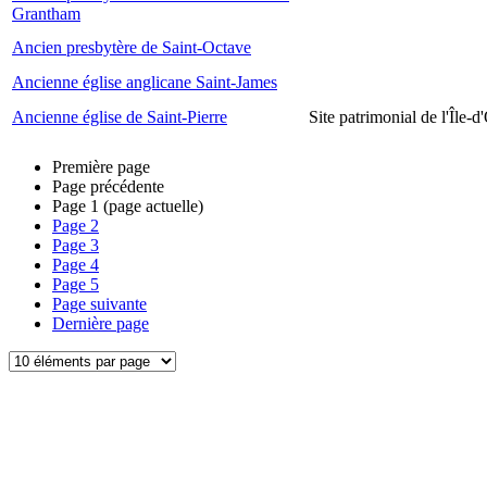
Grantham
Ancien presbytère de Saint-Octave
Ancienne église anglicane Saint-James
Ancienne église de Saint-Pierre
Site patrimonial de l'Île-d
Première page
Page précédente
Page
1
(page actuelle)
Page
2
Page
3
Page
4
Page
5
Page suivante
Dernière page