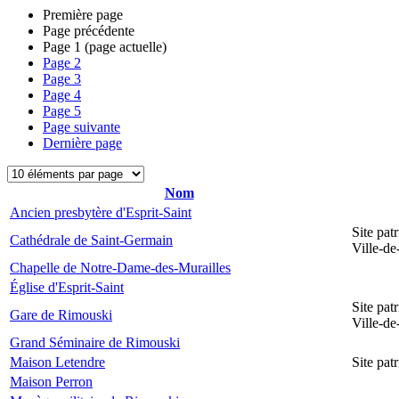
Première page
Page précédente
Page
1
(page actuelle)
Page
2
Page
3
Page
4
Page
5
Page suivante
Dernière page
Nom
Ancien presbytère d'Esprit-Saint
Site pat
Cathédrale de Saint-Germain
Ville-d
Chapelle de Notre-Dame-des-Murailles
Église d'Esprit-Saint
Site pat
Gare de Rimouski
Ville-d
Grand Séminaire de Rimouski
Maison Letendre
Site pa
Maison Perron