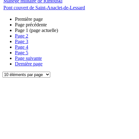
Manège militaire de Rimouski
Pont couvert de Saint-Anaclet-de-Lessard
Première page
Page précédente
Page
1
(page actuelle)
Page
2
Page
3
Page
4
Page
5
Page suivante
Dernière page