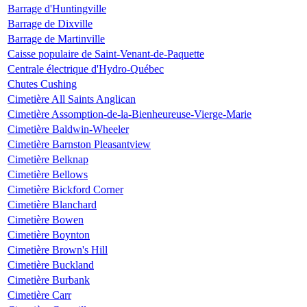
Barrage d'Huntingville
Barrage de Dixville
Barrage de Martinville
Caisse populaire de Saint-Venant-de-Paquette
Centrale électrique d'Hydro-Québec
Chutes Cushing
Cimetière All Saints Anglican
Cimetière Assomption-de-la-Bienheureuse-Vierge-Marie
Cimetière Baldwin-Wheeler
Cimetière Barnston Pleasantview
Cimetière Belknap
Cimetière Bellows
Cimetière Bickford Corner
Cimetière Blanchard
Cimetière Bowen
Cimetière Boynton
Cimetière Brown's Hill
Cimetière Buckland
Cimetière Burbank
Cimetière Carr