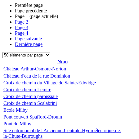
Première page
Page précédente
Page
1
(page actuelle)
Page
2
Page
3
Page
4
Page suivante
Dernière page
Nom
Château Arthur-Osmore-Norton
Château d'eau de la rue Dominion
Croix de chemin du Village de Sainte-Edwidge
Croix de chemin Lemire
Croix de chemin paroissiale
Croix de chemin Scalabrini
École Milby
Pont couvert Spafford-Drouin
Pont de Milby
Site patrimonial de l'Ancienne-Centrale-Hydroélectrique-de-
la-Chute-Burroughs