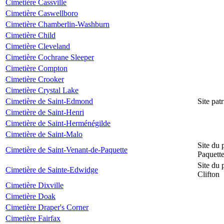
Cimetière Cassville
Cimetière Caswellboro
Cimetière Chamberlin-Washburn
Cimetière Child
Cimetière Cleveland
Cimetière Cochrane Sleeper
Cimetière Compton
Cimetière Crooker
Cimetière Crystal Lake
Cimetière de Saint-Edmond
Site pat
Cimetière de Saint-Henri
Cimetière de Saint-Herménégilde
Cimetière de Saint-Malo
Site du 
Cimetière de Saint-Venant-de-Paquette
Paquett
Site du 
Cimetière de Sainte-Edwidge
Clifton
Cimetière Dixville
Cimetière Doak
Cimetière Draper's Corner
Cimetière Fairfax