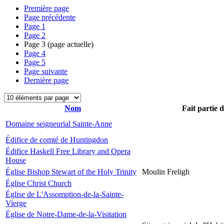
Première page
Page précédente
Page
1
Page
2
Page
3
(page actuelle)
Page
4
Page
5
Page suivante
Dernière page
Nom
Fait partie 
Domaine seigneurial Sainte-Anne
Édifice de comté de Huntingdon
Édifice Haskell Free Library and Opera
House
Église Bishop Stewart of the Holy Trinity
Moulin Freligh
Église Christ Church
Église de L'Assomption-de-la-Sainte-
Vierge
Église de Notre-Dame-de-la-Visitation