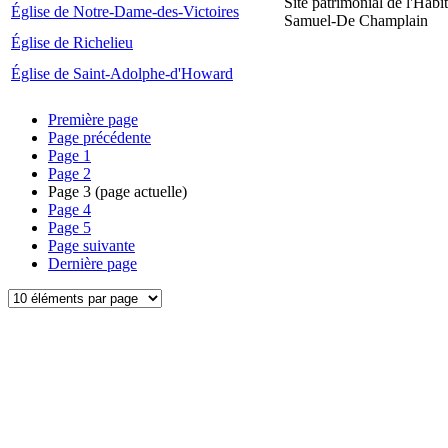
Site patrimonial de l'Habit
Église de Notre-Dame-des-Victoires
Samuel-De Champlain
Église de Richelieu
Église de Saint-Adolphe-d'Howard
Première page
Page précédente
Page
1
Page
2
Page
3
(page actuelle)
Page
4
Page
5
Page suivante
Dernière page