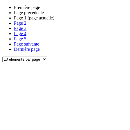
Première page
Page précédente
Page
1
(page actuelle)
Page
2
Page
3
Page
4
Page
5
Page suivante
Dernière page