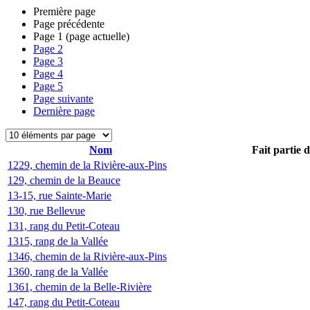
Première page
Page précédente
Page
1
(page actuelle)
Page
2
Page
3
Page
4
Page
5
Page suivante
Dernière page
Nom
Fait partie 
1229, chemin de la Rivière-aux-Pins
129, chemin de la Beauce
13-15, rue Sainte-Marie
130, rue Bellevue
131, rang du Petit-Coteau
1315, rang de la Vallée
1346, chemin de la Rivière-aux-Pins
1360, rang de la Vallée
1361, chemin de la Belle-Rivière
147, rang du Petit-Coteau