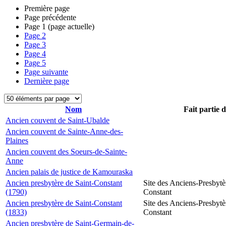
Première page
Page précédente
Page
1
(page actuelle)
Page
2
Page
3
Page
4
Page
5
Page suivante
Dernière page
Nom
Fait partie 
Ancien couvent de Saint-Ubalde
Ancien couvent de Sainte-Anne-des-
Plaines
Ancien couvent des Soeurs-de-Sainte-
Anne
Ancien palais de justice de Kamouraska
Ancien presbytère de Saint-Constant
Site des Anciens-Presbytè
(1790)
Constant
Ancien presbytère de Saint-Constant
Site des Anciens-Presbytè
(1833)
Constant
Ancien presbytère de Saint-Germain-de-