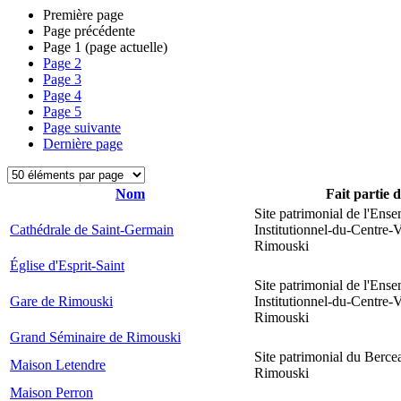
Première page
Page précédente
Page
1
(page actuelle)
Page
2
Page
3
Page
4
Page
5
Page suivante
Dernière page
Nom
Fait partie 
Site patrimonial de l'Ens
Cathédrale de Saint-Germain
Institutionnel-du-Centre-V
Rimouski
Église d'Esprit-Saint
Site patrimonial de l'Ens
Gare de Rimouski
Institutionnel-du-Centre-V
Rimouski
Grand Séminaire de Rimouski
Site patrimonial du Berce
Maison Letendre
Rimouski
Maison Perron