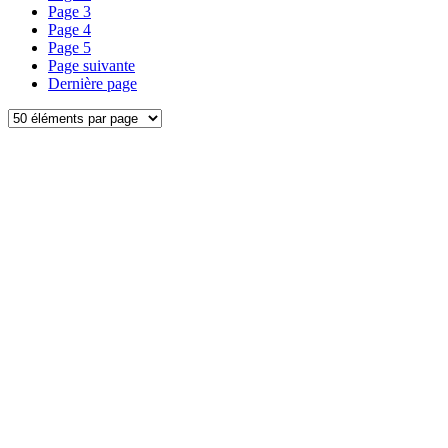
Page
3
Page
4
Page
5
Page suivante
Dernière page