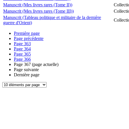
Manuscrit (Mes livres rares (Tome II))
Collect
Manuscrit (Mes livres rares (Tome III))
Collect
Manuscrit (Tableau politique et militaire de la dernière
Collect
guerre d'Orient)
Première page
Page précédente
Page
363
Page
364
Page
365
Page
366
Page
367
(page actuelle)
Page suivante
Dernière page