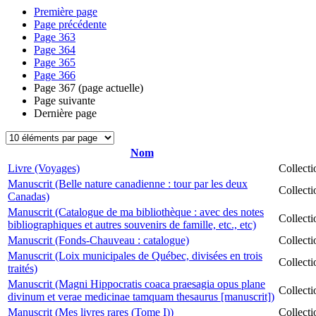
Première page
Page précédente
Page
363
Page
364
Page
365
Page
366
Page
367
(page actuelle)
Page suivante
Dernière page
Nom
Livre (Voyages)
Collect
Manuscrit (Belle nature canadienne : tour par les deux
Collect
Canadas)
Manuscrit (Catalogue de ma bibliothèque : avec des notes
Collect
bibliographiques et autres souvenirs de famille, etc., etc)
Manuscrit (Fonds-Chauveau : catalogue)
Collect
Manuscrit (Loix municipales de Québec, divisées en trois
Collect
traités)
Manuscrit (Magni Hippocratis coaca praesagia opus plane
Collect
divinum et verae medicinae tamquam thesaurus [manuscrit])
Manuscrit (Mes livres rares (Tome I))
Collect