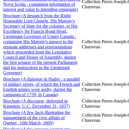
Collection Pierre-Joseph-O
Nova Scotia : containing information of
Chauveau
interest and value to intending emigrants)
Brochure (A despatch from the Right
Honorable Lord Glenelg, His Majesty's
Secretary of State for the colonies, to His
Excellency Sir Francis Bond Head,
Lieutenant Governor of Upper Canada :
containing His Majesty's answer to the
Collection Pierre-Joseph-O
separate addresses and representations
Chauveau
which proceeded from the Legislative
Council and House of Assembly, during
the first session of the present Parliament;
and his instructions to the Lieutenant
Governor)
Brochure (A dialogue in Hades : a parallel
of military errors, of which the French and
Collection Pierre-Joseph-O
English armies were guilty, during the
Chauveau
campaign of 1759, in Canada)
Brochure (A discourse, delivered in
Collection Pierre-Joseph-O
Kingston, U.C. December 31, 1837)
Chauveau
Brochure (A few facts illustrating the
Collection Pierre-Joseph-O
management of the civic affairs of
Chauveau
Quebec, 10th March, 1869)