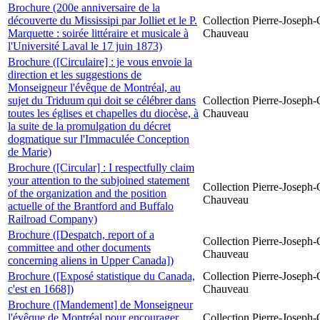
Brochure (200e anniversaire de la
découverte du Mississipi par Jolliet et le P.
Collection Pierre-Joseph-O
Marquette : soirée littéraire et musicale à
Chauveau
l'Université Laval le 17 juin 1873)
Brochure ([Circulaire] : je vous envoie la
direction et les suggestions de
Monseigneur l'évêque de Montréal, au
sujet du Triduum qui doit se célébrer dans
Collection Pierre-Joseph-O
toutes les églises et chapelles du diocèse, à
Chauveau
la suite de la promulgation du décret
dogmatique sur l'Immaculée Conception
de Marie)
Brochure ([Circular] : I respectfully claim
your attention to the subjoined statement
Collection Pierre-Joseph-O
of the organization and the position
Chauveau
actuelle of the Brantford and Buffalo
Railroad Company)
Brochure ([Despatch, report of a
Collection Pierre-Joseph-O
committee and other documents
Chauveau
concerning aliens in Upper Canada])
Brochure ([Exposé statistique du Canada,
Collection Pierre-Joseph-O
c'est en 1668])
Chauveau
Brochure ([Mandement] de Monseigneur
l'évêque de Montréal pour encourager
Collection Pierre-Joseph-O