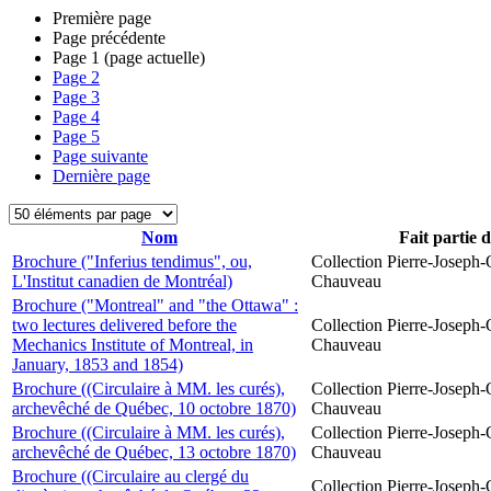
Première page
Page précédente
Page
1
(page actuelle)
Page
2
Page
3
Page
4
Page
5
Page suivante
Dernière page
Nom
Fait partie 
Brochure ("Inferius tendimus", ou,
Collection Pierre-Joseph-O
L'Institut canadien de Montréal)
Chauveau
Brochure ("Montreal" and "the Ottawa" :
two lectures delivered before the
Collection Pierre-Joseph-O
Mechanics Institute of Montreal, in
Chauveau
January, 1853 and 1854)
Brochure ((Circulaire à MM. les curés),
Collection Pierre-Joseph-O
archevêché de Québec, 10 octobre 1870)
Chauveau
Brochure ((Circulaire à MM. les curés),
Collection Pierre-Joseph-O
archevêché de Québec, 13 octobre 1870)
Chauveau
Brochure ((Circulaire au clergé du
Collection Pierre-Joseph-O