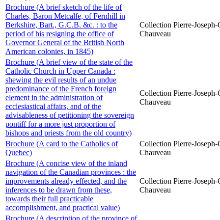
Brochure (A brief sketch of the life of
Charles, Baron Metcalfe, of Fernhill in
Berkshire, Bart., G.C.B. &c. : to the
Collection Pierre-Joseph-O
period of his resigning the office of
Chauveau
Governor General of the British North
American colonies, in 1845)
Brochure (A brief view of the state of the
Catholic Church in Upper Canada :
shewing the evil results of an undue
predominance of the French foreign
Collection Pierre-Joseph-O
element in the administration of
Chauveau
ecclesiastical affairs, and of the
advisableness of petitioning the sovereign
pontiff for a more just proportion of
bishops and priests from the old country)
Brochure (A card to the Catholics of
Collection Pierre-Joseph-O
Quebec)
Chauveau
Brochure (A concise view of the inland
navigation of the Canadian provinces : the
improvements already effected, and the
Collection Pierre-Joseph-O
inferences to be drawn from these,
Chauveau
towards their full practicable
accomplishment, and practical value)
Brochure (A description of the province of