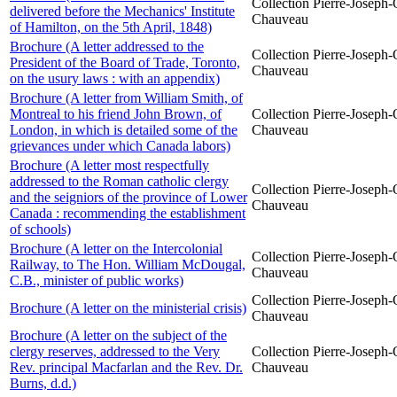
Collection Pierre-Joseph-O
delivered before the Mechanics' Institute
Chauveau
of Hamilton, on the 5th April, 1848)
Brochure (A letter addressed to the
Collection Pierre-Joseph-O
President of the Board of Trade, Toronto,
Chauveau
on the usury laws : with an appendix)
Brochure (A letter from William Smith, of
Montreal to his friend John Brown, of
Collection Pierre-Joseph-O
London, in which is detailed some of the
Chauveau
grievances under which Canada labors)
Brochure (A letter most respectfully
addressed to the Roman catholic clergy
Collection Pierre-Joseph-O
and the seigniors of the province of Lower
Chauveau
Canada : recommending the establishment
of schools)
Brochure (A letter on the Intercolonial
Collection Pierre-Joseph-O
Railway, to The Hon. William McDougal,
Chauveau
C.B., minister of public works)
Collection Pierre-Joseph-O
Brochure (A letter on the ministerial crisis)
Chauveau
Brochure (A letter on the subject of the
clergy reserves, addressed to the Very
Collection Pierre-Joseph-O
Rev. principal Macfarlan and the Rev. Dr.
Chauveau
Burns, d.d.)