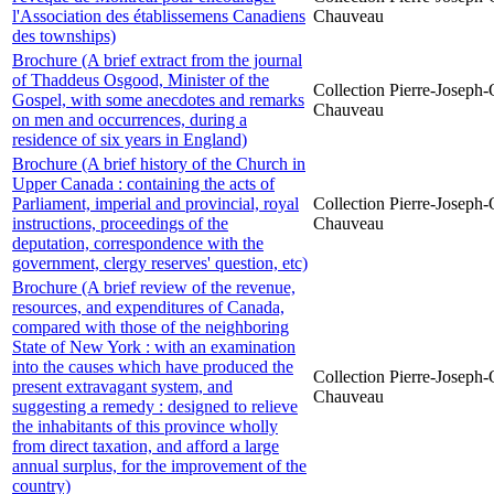
l'Association des établissemens Canadiens
Chauveau
des townships)
Brochure (A brief extract from the journal
of Thaddeus Osgood, Minister of the
Collection Pierre-Joseph-O
Gospel, with some anecdotes and remarks
Chauveau
on men and occurrences, during a
residence of six years in England)
Brochure (A brief history of the Church in
Upper Canada : containing the acts of
Parliament, imperial and provincial, royal
Collection Pierre-Joseph-O
instructions, proceedings of the
Chauveau
deputation, correspondence with the
government, clergy reserves' question, etc)
Brochure (A brief review of the revenue,
resources, and expenditures of Canada,
compared with those of the neighboring
State of New York : with an examination
into the causes which have produced the
Collection Pierre-Joseph-O
present extravagant system, and
Chauveau
suggesting a remedy : designed to relieve
the inhabitants of this province wholly
from direct taxation, and afford a large
annual surplus, for the improvement of the
country)