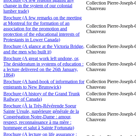
Brochure (A few reasons against any
Collection Pierre-Joseph-O
change in the system of our colonial
Chauveau
lumber trade)
Brochure (A few remarks on the meeting
at Montreal for the formation of an
Collection Pierre-Joseph-O
association for the promotion and
Chauveau
protection of the educational interests of
Protestants in Lower Canada)
Brochure (A glance at the Victoria Bridge,
Collection Pierre-Joseph-O
and the men who built it)
Chauveau
Brochure (A great work left undone, or,
The desideratum in systems of education :
Collection Pierre-Joseph-O
a lecture delivered on the 26th January,
Chauveau
1864)
Brochure (A hand-book of information for
Collection Pierre-Joseph-O
emigrants to New Brunswick)
Chauveau
Brochure (A history of the Grand Trunk
Collection Pierre-Joseph-O
Railway of Canada)
Chauveau
Brochure (À la Très-Révérende Soeur
Sainte Ursule, supérieure générale de la
Collection Pierre-Joseph-O
Congrégation Notre-Dame : amour,
Chauveau
respect, reconnaissance à ma mère :
hommage et salut à Sainte Fortunata)
Brochure (A lecture on life assurance :