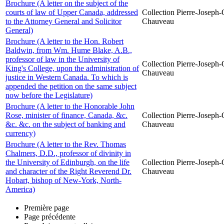
Brochure (A letter on the subject of the
courts of law of Upper Canada, addressed
Collection Pierre-Joseph-O
to the Attorney General and Solicitor
Chauveau
General)
Brochure (A letter to the Hon. Robert
Baldwin, from Wm. Hume Blake, A.B.,
professor of law in the University of
Collection Pierre-Joseph-O
King's College, upon the administration of
Chauveau
justice in Western Canada. To which is
appended the petition on the same subject
now before the Legislature)
Brochure (A letter to the Honorable John
Rose, minister of finance, Canada, &c.
Collection Pierre-Joseph-O
&c. &c. on the subject of banking and
Chauveau
currency)
Brochure (A letter to the Rev. Thomas
Chalmers, D.D., professor of divinity in
the University of Edinburgh, on the life
Collection Pierre-Joseph-O
and character of the Right Reverend Dr.
Chauveau
Hobart, bishop of New-York, North-
America)
Première page
Page précédente