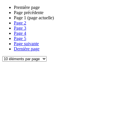
Première page
Page précédente
Page
1
(page actuelle)
Page
2
Page
3
Page
4
Page
5
Page suivante
Dernière page