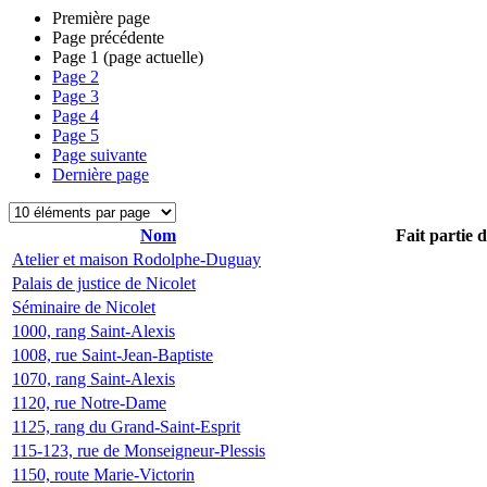
Première page
Page précédente
Page
1
(page actuelle)
Page
2
Page
3
Page
4
Page
5
Page suivante
Dernière page
Nom
Fait partie 
Atelier et maison Rodolphe-Duguay
Palais de justice de Nicolet
Séminaire de Nicolet
1000, rang Saint-Alexis
1008, rue Saint-Jean-Baptiste
1070, rang Saint-Alexis
1120, rue Notre-Dame
1125, rang du Grand-Saint-Esprit
115-123, rue de Monseigneur-Plessis
1150, route Marie-Victorin