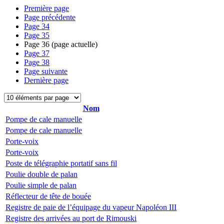
Première page
Page précédente
Page
34
Page
35
Page
36
(page actuelle)
Page
37
Page
38
Page suivante
Dernière page
Nom
Pompe de cale manuelle
Pompe de cale manuelle
Porte-voix
Porte-voix
Poste de télégraphie portatif sans fil
Poulie double de palan
Poulie simple de palan
Réflecteur de tête de bouée
Registre de paie de l’équipage du vapeur Napoléon III
Registre des arrivées au port de Rimouski