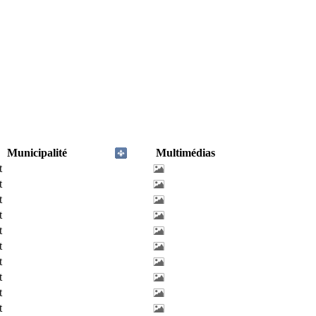
Municipalité
Multimédias
t
t
t
t
t
t
t
t
t
t