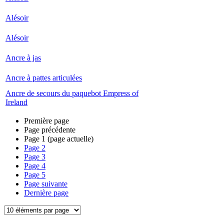
Alésoir
Alésoir
Ancre à jas
Ancre à pattes articulées
Ancre de secours du paquebot Empress of
Ireland
Première page
Page précédente
Page
1
(page actuelle)
Page
2
Page
3
Page
4
Page
5
Page suivante
Dernière page