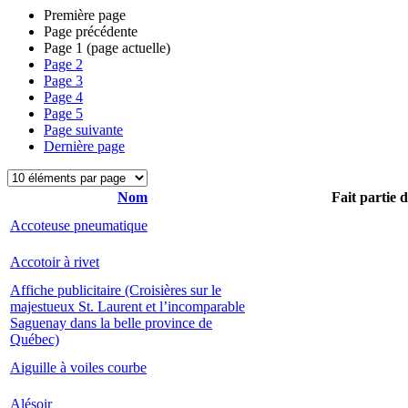
Première page
Page précédente
Page
1
(page actuelle)
Page
2
Page
3
Page
4
Page
5
Page suivante
Dernière page
Nom
Fait partie 
Accoteuse pneumatique
Accotoir à rivet
Affiche publicitaire (Croisières sur le
majestueux St. Laurent et l’incomparable
Saguenay dans la belle province de
Québec)
Aiguille à voiles courbe
Alésoir