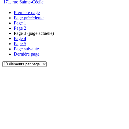
171, rue Sainte-Cécile
Première page
Page précédente
Page
1
Page
2
Page
3
(page actuelle)
Page
4
Page
5
Page suivante
Dernière page