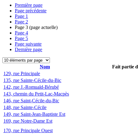
Première page
Page précédente
Page
1
Page
2
Page
3
(page actuelle)
Page
4
Page
5
Page suivante
Dernière page
Nom
Fait partie 
129, rue Principale
135, rue Sainte-Cécile-du-Bic
142, rue J.-Romuald-Bérubé
143, chemin du Petit-Lac-Macpès
146, rue Saint-Cécile-du-Bic
148, rue Sainte-Cécile
149, rue Saint-Jean-Baptiste Est
169, rue Notre-Dame Est
170, rue Principale Ouest