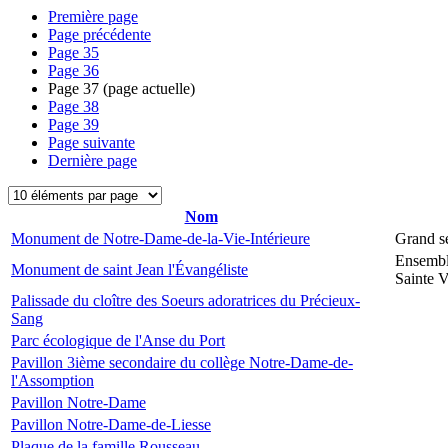
Première page
Page précédente
Page
35
Page
36
Page
37
(page actuelle)
Page
38
Page
39
Page suivante
Dernière page
Nom
Monument de Notre-Dame-de-la-Vie-Intérieure
Grand s
Ensembl
Monument de saint Jean l'Évangéliste
Sainte V
Palissade du cloître des Soeurs adoratrices du Précieux-
Sang
Parc écologique de l'Anse du Port
Pavillon 3ième secondaire du collège Notre-Dame-de-
l'Assomption
Pavillon Notre-Dame
Pavillon Notre-Dame-de-Liesse
Plaque de la famille Rousseau