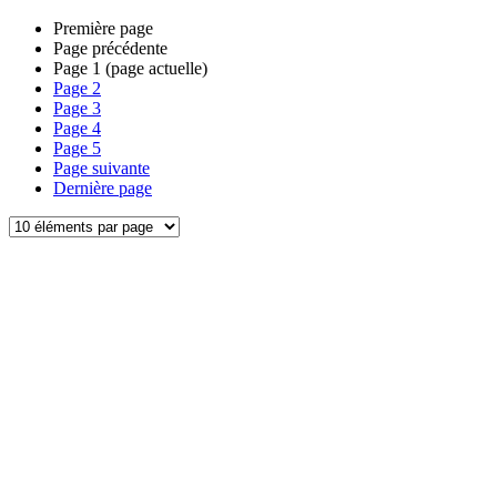
Première page
Page précédente
Page
1
(page actuelle)
Page
2
Page
3
Page
4
Page
5
Page suivante
Dernière page