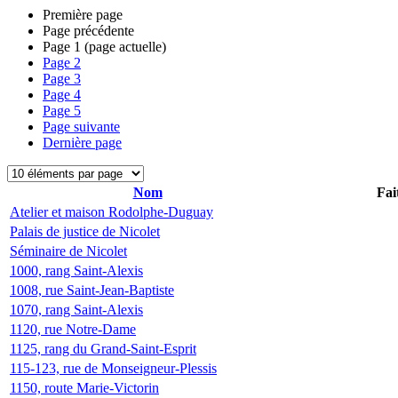
Première page
Page précédente
Page
1
(page actuelle)
Page
2
Page
3
Page
4
Page
5
Page suivante
Dernière page
Nom
Fai
Atelier et maison Rodolphe-Duguay
Palais de justice de Nicolet
Séminaire de Nicolet
1000, rang Saint-Alexis
1008, rue Saint-Jean-Baptiste
1070, rang Saint-Alexis
1120, rue Notre-Dame
1125, rang du Grand-Saint-Esprit
115-123, rue de Monseigneur-Plessis
1150, route Marie-Victorin