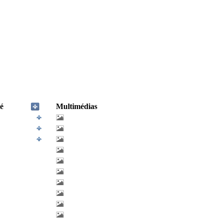
é
Multimédias