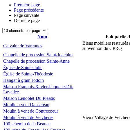
Première page
Page précédente
Page suivante
Dernière page
Nom
Fait partie 
Biens mobiliers restaurés
Calvaire de Varennes
subvention du CPRQ
Chapelle de procession Saint-Joachim
Chapelle de procession Sainte-Anne
Église de Sainte-Julie
Église de Sainte-Théodosie
Hangar à grain Jodoin
Maison François-Xavier-Paquette-Dit-
Lavallée
Maison Lenoblet-Du Plessis
Moulin à vent Dansereau
Moulin à vent de Contrecoeur
Moulin à vent de Verchères
Vieux Village de Verchèr
100, chemin de la Beauce