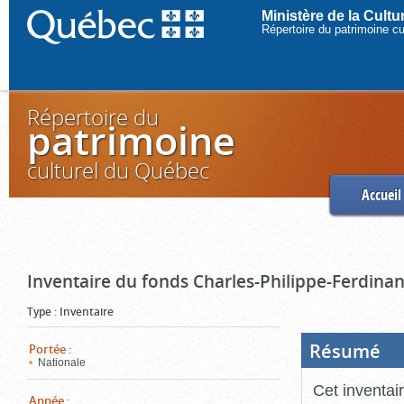
Ministère de la Cult
Répertoire du patrimoine c
Répertoire du
patrimoine
culturel du Québec
Accueil
Inventaire du fonds Charles-Philippe-Ferdinan
Type
:
Inventaire
Résumé
(Boi
Portée
:
ouve
Nationale
cliq
pou
Cet inventai
ferm
Année
: