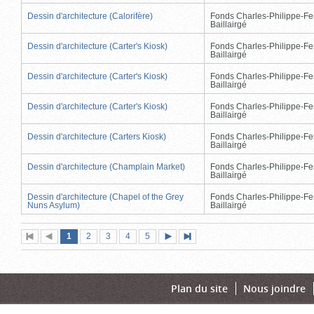
Dessin d'architecture (Calorifère)
Fonds Charles-Philippe-Fe
Baillairgé
Dessin d'architecture (Carter's Kiosk)
Fonds Charles-Philippe-Fe
Baillairgé
Dessin d'architecture (Carter's Kiosk)
Fonds Charles-Philippe-Fe
Baillairgé
Dessin d'architecture (Carter's Kiosk)
Fonds Charles-Philippe-Fe
Baillairgé
Dessin d'architecture (Carters Kiosk)
Fonds Charles-Philippe-Fe
Baillairgé
Dessin d'architecture (Champlain Market)
Fonds Charles-Philippe-Fe
Baillairgé
Dessin d'architecture (Chapel of the Grey
Fonds Charles-Philippe-Fe
Nuns Asylum)
Baillairgé
Page
(page
Page
Page
Page
Page
1
Première
2
Page
3
4
5
Page
Dernière
actuelle)
page
précédente
suivante
page
Plan du site
Nous joindre