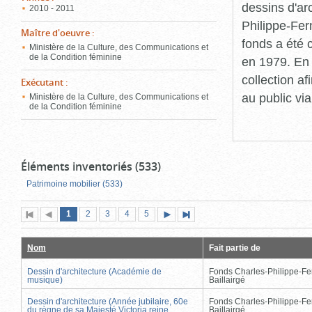
dessins d'ar
2010 - 2011
Philippe-Fer
Maître d'oeuvre
:
fonds a été c
Ministère de la Culture, des Communications et
de la Condition féminine
en 1979. En 
collection a
Exécutant
:
au public vi
Ministère de la Culture, des Communications et
de la Condition féminine
Éléments inventoriés (533)
Patrimoine mobilier (533)
Page
(page
Page
Page
Page
Page
1
Première
2
Page
3
4
5
Page
Dernière
actuelle)
page
précédente
suivante
page
Nom
Fait partie de
Dessin d'architecture (Académie de
Fonds Charles-Philippe-Fe
musique)
Baillairgé
Dessin d'architecture (Année jubilaire, 60e
Fonds Charles-Philippe-Fe
du règne de sa Majesté Victoria reine
Baillairgé