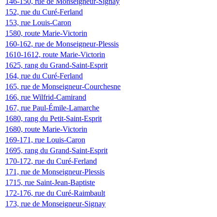
146-150, rue de Monseigneur-Signay
152, rue du Curé-Ferland
153, rue Louis-Caron
1580, route Marie-Victorin
160-162, rue de Monseigneur-Plessis
1610-1612, route Marie-Victorin
1625, rang du Grand-Saint-Esprit
164, rue du Curé-Ferland
165, rue de Monseigneur-Courchesne
166, rue Wilfrid-Camirand
167, rue Paul-Émile-Lamarche
1680, rang du Petit-Saint-Esprit
1680, route Marie-Victorin
169-171, rue Louis-Caron
1695, rang du Grand-Saint-Esprit
170-172, rue du Curé-Ferland
171, rue de Monseigneur-Plessis
1715, rue Saint-Jean-Baptiste
172-176, rue du Curé-Raimbault
173, rue de Monseigneur-Signay