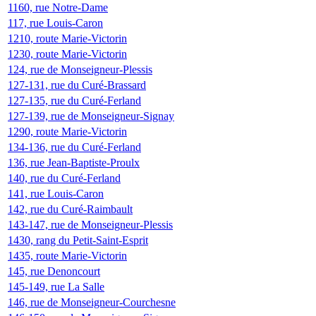
1160, rue Notre-Dame
117, rue Louis-Caron
1210, route Marie-Victorin
1230, route Marie-Victorin
124, rue de Monseigneur-Plessis
127-131, rue du Curé-Brassard
127-135, rue du Curé-Ferland
127-139, rue de Monseigneur-Signay
1290, route Marie-Victorin
134-136, rue du Curé-Ferland
136, rue Jean-Baptiste-Proulx
140, rue du Curé-Ferland
141, rue Louis-Caron
142, rue du Curé-Raimbault
143-147, rue de Monseigneur-Plessis
1430, rang du Petit-Saint-Esprit
1435, route Marie-Victorin
145, rue Denoncourt
145-149, rue La Salle
146, rue de Monseigneur-Courchesne