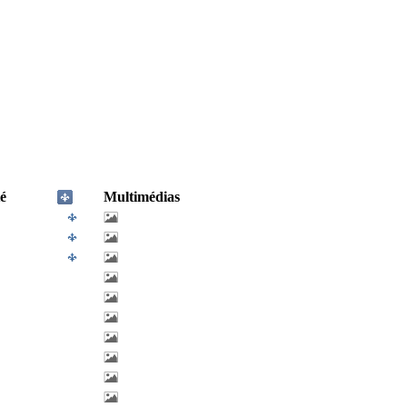
é
Multimédias