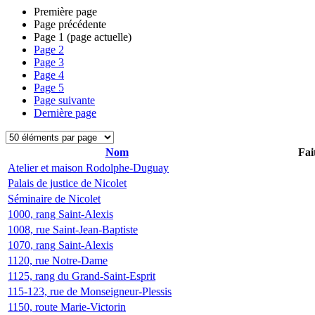
Première page
Page précédente
Page
1
(page actuelle)
Page
2
Page
3
Page
4
Page
5
Page suivante
Dernière page
Nom
Fai
Atelier et maison Rodolphe-Duguay
Palais de justice de Nicolet
Séminaire de Nicolet
1000, rang Saint-Alexis
1008, rue Saint-Jean-Baptiste
1070, rang Saint-Alexis
1120, rue Notre-Dame
1125, rang du Grand-Saint-Esprit
115-123, rue de Monseigneur-Plessis
1150, route Marie-Victorin