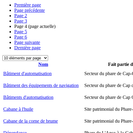
Première page
Page précédente
Page
2
Page
3
Page
4
(page actuelle)
Page
5
Page
6
Page suivante
Dernière page
Nom
Fait partie 
Bâtiment d'automatisation
Secteur du phare de Cap-
Bâtiment des équipements de navigation
Secteur du phare de Cap 
Bâtiments d'automatisation
Secteur du phare de Cap
Cabane à l'huile
Site patrimonial du Phare-
Cabane de la corne de brume
Site patrimonial du Phare-
Dépendance
Phare de L'Anse-à-la-Ca