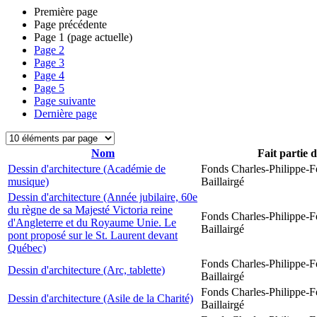
Première page
Page précédente
Page
1
(page actuelle)
Page
2
Page
3
Page
4
Page
5
Page suivante
Dernière page
Nom
Fait partie 
Dessin d'architecture (Académie de
Fonds Charles-Philippe-F
musique)
Baillairgé
Dessin d'architecture (Année jubilaire, 60e
du règne de sa Majesté Victoria reine
Fonds Charles-Philippe-F
d'Angleterre et du Royaume Unie. Le
Baillairgé
pont proposé sur le St. Laurent devant
Québec)
Fonds Charles-Philippe-F
Dessin d'architecture (Arc, tablette)
Baillairgé
Fonds Charles-Philippe-F
Dessin d'architecture (Asile de la Charité)
Baillairgé