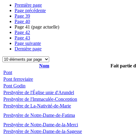
Première page
Page précédente
Page
39
Page
40
Page
41
(page actuelle)
Page
42
Page
43
Page suivante
Dernière page
Nom
Fait partie 
Pont
Pont ferroviaire
Pont Godin
Presbytère de l'Église unie d'Arundel
Presbytère de l'Immaculée-Conception
Presbytère de La-Nativité-de-Marie
Presbytère de Notre-Dame-de-Fatima
Presbytère de Notre-Dame-de-la-Merci
Presbytère de Notre-Dame-de-la-Sagesse