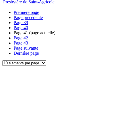
Presbytère de Saint-Agricole
Première page
Page précédente
Page
39
Page
40
Page
41
(page actuelle)
Page
42
Page
43
Page suivante
Dernière page