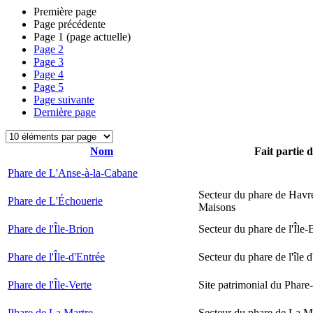
Première page
Page précédente
Page
1
(page actuelle)
Page
2
Page
3
Page
4
Page
5
Page suivante
Dernière page
Nom
Fait partie 
Phare de L'Anse-à-la-Cabane
Secteur du phare de Havr
Phare de L'Échouerie
Maisons
Phare de l'Île-Brion
Secteur du phare de l'Île-
Phare de l'Île-d'Entrée
Secteur du phare de l'île 
Phare de l'Île-Verte
Site patrimonial du Phare-
Phare de La Martre
Secteur du phare de La M