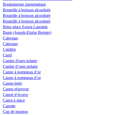
Boulonneuse pneumatique
Bouteille à boisson alcoolisée
Bouteille à boisson alcoolisée
Bouteille à boisson alcoolisée
Brise-glace Ernest Lapointe
Buste (Joseph-Elzéar Bernier)
Cabestan
Cabestan
Cabillot
Canif
Canine d'ours polaire
Canine d’ours polaire
Canne à pommeau d’or
Canne à pommeau d’or
Canne-épée
Canne-réservoir
Canoë d’écorce
Canot à glace
Canotte
Cap de mouton