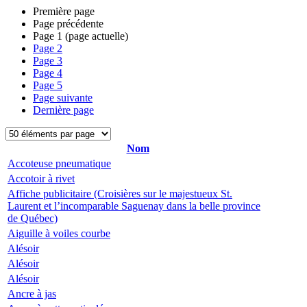
Première page
Page précédente
Page
1
(page actuelle)
Page
2
Page
3
Page
4
Page
5
Page suivante
Dernière page
Nom
Accoteuse pneumatique
Accotoir à rivet
Affiche publicitaire (Croisières sur le majestueux St.
Laurent et l’incomparable Saguenay dans la belle province
de Québec)
Aiguille à voiles courbe
Alésoir
Alésoir
Alésoir
Ancre à jas