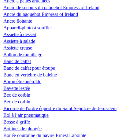
Ancre à pattes articulées
Ancre de secours du paquebot Empress of Ireland
Ancre du paquebot Empress of Ireland
Ancre flottante
Appareil-photo à soufflet
Assiette à dessert
Assiette à salade
Assiette creuse
Ballon de mouillage
Banc de calfat
Banc de calfat pour étoupe
Banc en vertèbre de baleine
Baromètre anéroïde
Bavette lestée
Bec de corbin
Bec de corbin
Bicorne de l'ordre équestre du Saint-Sépulcre de Jérusalem
Bol à l’air pneumatique
Bosse à griffe
Bottines de plongée
Bouée couronne du navire Ernest Lapointe