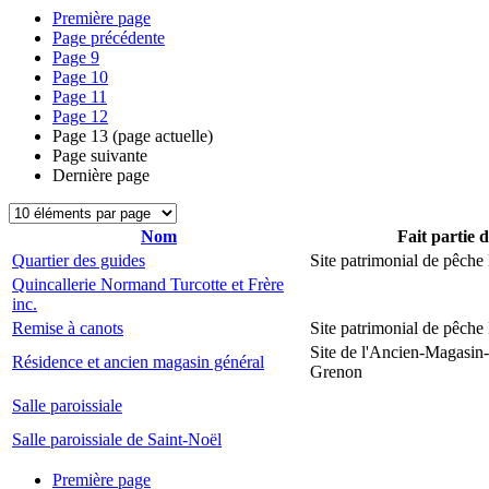
Première page
Page précédente
Page
9
Page
10
Page
11
Page
12
Page
13
(page actuelle)
Page suivante
Dernière page
Nom
Fait partie 
Quartier des guides
Site patrimonial de pêch
Quincallerie Normand Turcotte et Frère
inc.
Remise à canots
Site patrimonial de pêch
Site de l'Ancien-Magasin
Résidence et ancien magasin général
Grenon
Salle paroissiale
Salle paroissiale de Saint-Noël
Première page