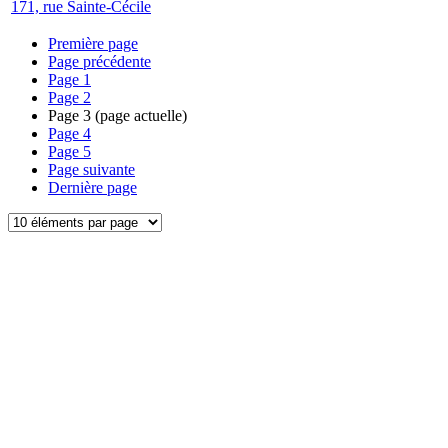
171, rue Sainte-Cécile
Première page
Page précédente
Page
1
Page
2
Page
3
(page actuelle)
Page
4
Page
5
Page suivante
Dernière page