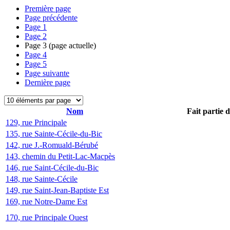
Première page
Page précédente
Page
1
Page
2
Page
3
(page actuelle)
Page
4
Page
5
Page suivante
Dernière page
Nom
Fait partie 
129, rue Principale
135, rue Sainte-Cécile-du-Bic
142, rue J.-Romuald-Bérubé
143, chemin du Petit-Lac-Macpès
146, rue Saint-Cécile-du-Bic
148, rue Sainte-Cécile
149, rue Saint-Jean-Baptiste Est
169, rue Notre-Dame Est
170, rue Principale Ouest