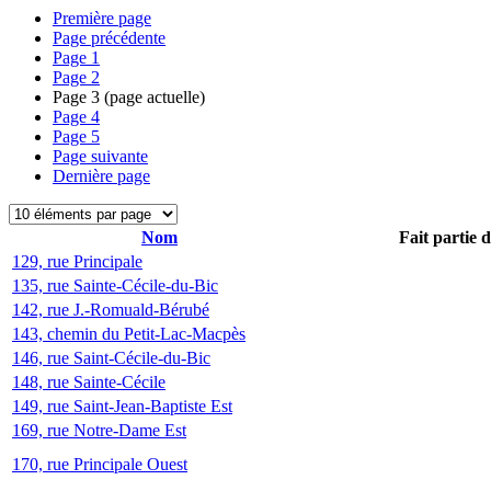
Première page
Page précédente
Page
1
Page
2
Page
3
(page actuelle)
Page
4
Page
5
Page suivante
Dernière page
Nom
Fait partie 
129, rue Principale
135, rue Sainte-Cécile-du-Bic
142, rue J.-Romuald-Bérubé
143, chemin du Petit-Lac-Macpès
146, rue Saint-Cécile-du-Bic
148, rue Sainte-Cécile
149, rue Saint-Jean-Baptiste Est
169, rue Notre-Dame Est
170, rue Principale Ouest