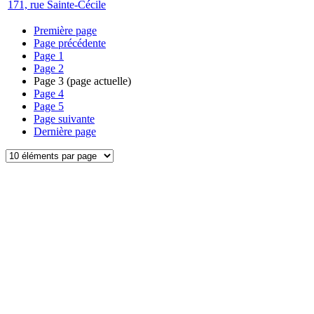
171, rue Sainte-Cécile
Première page
Page précédente
Page
1
Page
2
Page
3
(page actuelle)
Page
4
Page
5
Page suivante
Dernière page