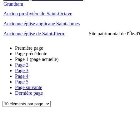
Grantham
Ancien presbytère de Saint-Octave
Ancienne église anglicane Saint-James
Ancienne église de Saint-Pierre
Site patrimonial de l'Île-d
Première page
Page précédente
Page
1
(page actuelle)
Page
2
Page
3
Page
4
Page
5
Page suivante
Dernière page