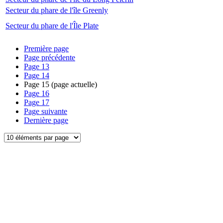
Secteur du phare de l'île Greenly
Secteur du phare de l'Île Plate
Première page
Page précédente
Page
13
Page
14
Page
15
(page actuelle)
Page
16
Page
17
Page suivante
Dernière page