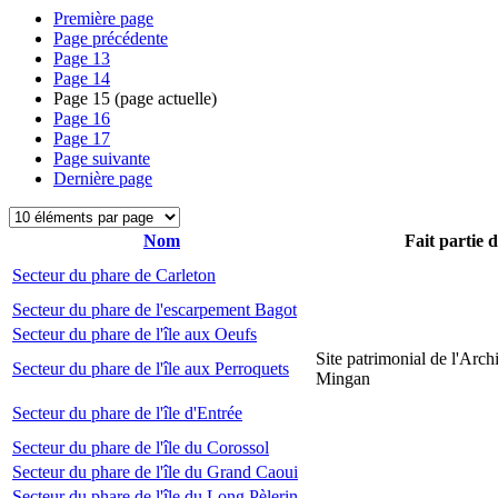
Première page
Page précédente
Page
13
Page
14
Page
15
(page actuelle)
Page
16
Page
17
Page suivante
Dernière page
Nom
Fait partie 
Secteur du phare de Carleton
Secteur du phare de l'escarpement Bagot
Secteur du phare de l'île aux Oeufs
Site patrimonial de l'Arch
Secteur du phare de l'île aux Perroquets
Mingan
Secteur du phare de l'île d'Entrée
Secteur du phare de l'île du Corossol
Secteur du phare de l'île du Grand Caoui
Secteur du phare de l'île du Long Pèlerin