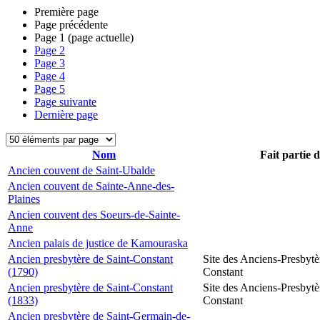
Première page
Page précédente
Page
1
(page actuelle)
Page
2
Page
3
Page
4
Page
5
Page suivante
Dernière page
Nom
Fait partie 
Ancien couvent de Saint-Ubalde
Ancien couvent de Sainte-Anne-des-
Plaines
Ancien couvent des Soeurs-de-Sainte-
Anne
Ancien palais de justice de Kamouraska
Ancien presbytère de Saint-Constant
Site des Anciens-Presbytè
(1790)
Constant
Ancien presbytère de Saint-Constant
Site des Anciens-Presbytè
(1833)
Constant
Ancien presbytère de Saint-Germain-de-