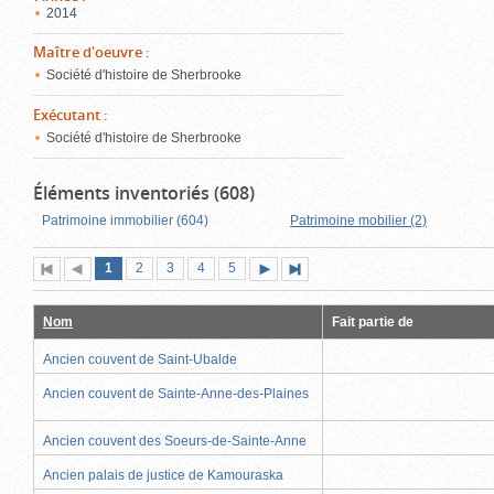
2014
Maître d'oeuvre
:
Société d'histoire de Sherbrooke
Exécutant
:
Société d'histoire de Sherbrooke
Éléments inventoriés (608)
Patrimoine immobilier (604)
Patrimoine mobilier (2)
Page
(page
Page
Page
Page
Page
1
Première
2
Page
3
4
5
Page
Dernière
actuelle)
page
précédente
suivante
page
Nom
Fait partie de
Ancien couvent de Saint-Ubalde
Ancien couvent de Sainte-Anne-des-Plaines
Ancien couvent des Soeurs-de-Sainte-Anne
Ancien palais de justice de Kamouraska