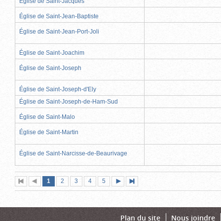
Église de Saint-Jacques
Église de Saint-Jean-Baptiste
Église de Saint-Jean-Port-Joli
Église de Saint-Joachim
Église de Saint-Joseph
Église de Saint-Joseph-d'Ely
Église de Saint-Joseph-de-Ham-Sud
Église de Saint-Malo
Église de Saint-Martin
Église de Saint-Narcisse-de-Beaurivage
Page
(page
Page
Page
Page
Page
1
Première
2
Page
3
4
5
Page
Dernière
actuelle)
page
précédente
suivante
page
Plan du site
Nous joindre