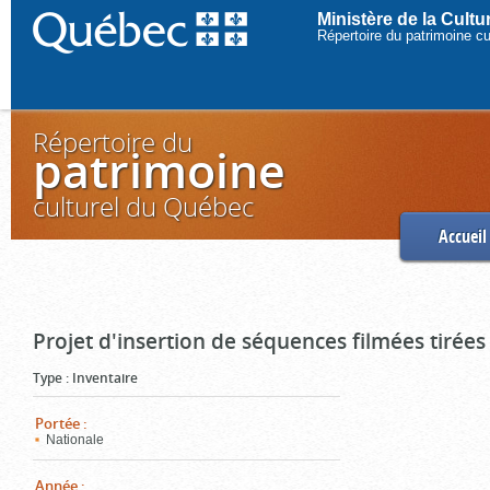
Ministère de la Cult
Répertoire du patrimoine c
Répertoire du
patrimoine
culturel du Québec
Accueil
Projet d'insertion de séquences filmées tirées
Type
:
Inventaire
Portée
:
Nationale
Année
: