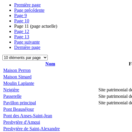
Première page
Page précédente
Page
9
Page
10
Page
11
(page actuelle)
Page
12
Page
13
Page suivante
Dernière page
Nom
F
Maison Perron
Maison Simard
Moulin Laplante
Neigière
Site patrimonial
Passerelle
Site patrimonial
Pavillon principal
Site patrimonial
Pont Beauséjour
Pont des Anses-Saint-Jean
Presbytère d'Amqui
Presbytère de Saint-Alexandre