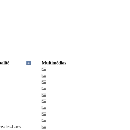
alité
Multimédias
re-des-Lacs