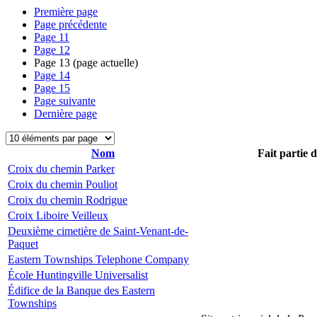
Première page
Page précédente
Page
11
Page
12
Page
13
(page actuelle)
Page
14
Page
15
Page suivante
Dernière page
Nom
Fait partie 
Croix du chemin Parker
Croix du chemin Pouliot
Croix du chemin Rodrigue
Croix Liboire Veilleux
Deuxième cimetière de Saint-Venant-de-
Paquet
Eastern Townships Telephone Company
École Huntingville Universalist
Édifice de la Banque des Eastern
Townships