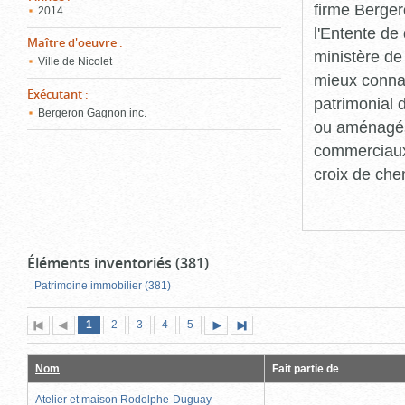
firme Berger
2014
l'Entente de 
Maître d'oeuvre
:
ministère de
Ville de Nicolet
mieux connaît
Exécutant
:
patrimonial d
Bergeron Gagnon inc.
ou aménagés 
commerciaux, 
croix de che
Éléments inventoriés (381)
Patrimoine immobilier (381)
Page
(page
Page
Page
Page
Page
1
Première
2
Page
3
4
5
Page
Dernière
actuelle)
page
précédente
suivante
page
Nom
Fait partie de
Atelier et maison Rodolphe-Duguay