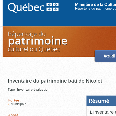
Ministère de la Cult
Répertoire du patrimoine c
Répertoire du
patrimoine
culturel du Québec
Accueil
Inventaire du patrimoine bâti de Nicolet
Type
:
Inventaire-évaluation
Résumé
(Boi
Portée
:
ouve
Municipale
cliq
pou
L'Inventaire 
ferm
Année
: