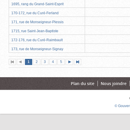
1695, rang du Grand-Saint-Esprit
170-172, rue du Curé-Ferland
171, rue de Monseigneur-Plessis
1715, rue Saint-Jean-Baptiste
172-176, rue du Curé-Raimbault
173, rue de Monseigneur-Signay
Page
(page
Page
Page
Page
Page
1
Première
2
Page
3
4
5
Page
Dernière
actuelle)
page
précédente
suivante
page
Plan du site
Nous joindre
© Gouver