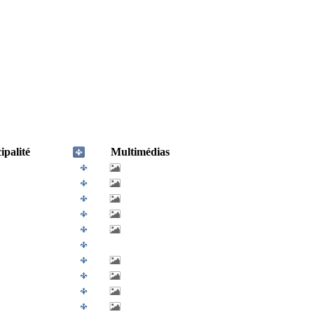
palité
Multimédias