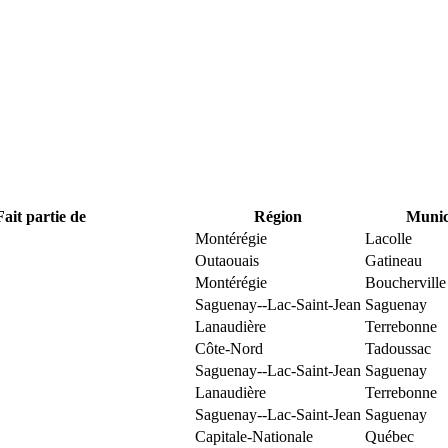
Fait partie de
Région
Munici
Montérégie
Lacolle
Outaouais
Gatineau
Montérégie
Boucherville
Saguenay--Lac-Saint-Jean
Saguenay
Lanaudière
Terrebonne
Côte-Nord
Tadoussac
Saguenay--Lac-Saint-Jean
Saguenay
Lanaudière
Terrebonne
Saguenay--Lac-Saint-Jean
Saguenay
Capitale-Nationale
Québec