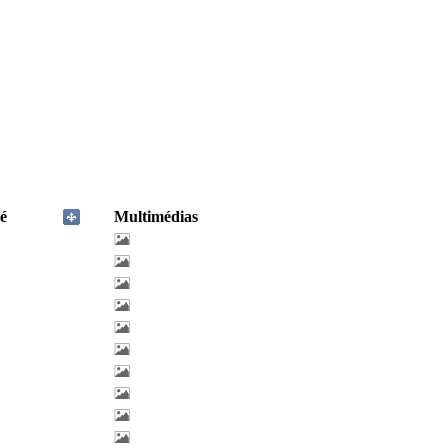
é
Multimédias