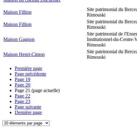
Site patrimonial du Berce
Maison Fillion
Rimouski
Site patrimonial du Berce
Maison Fillion
Rimouski
Site patrimonial de l'Ens
Maison Gagnon
Institutionnel-du-Centre-V
Rimouski
Site patrimonial du Berce
Maison Henri-Cimon
Rimouski
Première page
Page précédente
Page
19
Page
20
Page
21
(page actuelle)
Page
22
Page
23
Page suivante
Dernière page