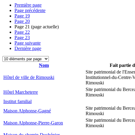
Première page
Page précédente
Page
19
Page
20
Page
21
(page actuelle)
Page
22
Page
23
Page suivante
Dernière page
Nom
Fait partie 
Site patrimonial de l'Ens
Hôtel de ville de Rimouski
Institutionnel-du-Centre-V
Rimouski
Site patrimonial du Berce
Hôtel Marcheterre
Rimouski
Institut familial
Site patrimonial du Berce
Maison Alphonse-Gagné
Rimouski
Site patrimonial du Berce
Maison Alphonse-Pierre-Garon
Rimouski
Maison du chemin Duchénier