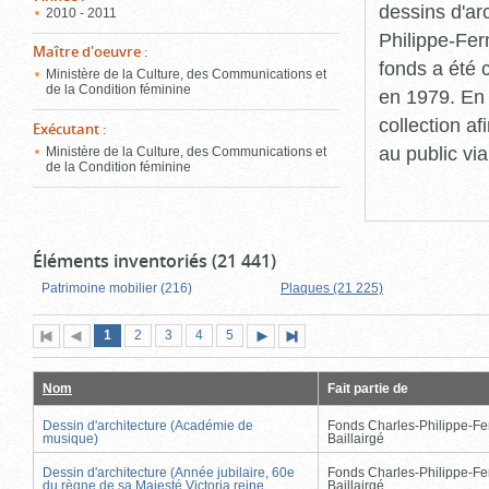
dessins d'ar
2010 - 2011
Philippe-Fer
Maître d'oeuvre
:
fonds a été c
Ministère de la Culture, des Communications et
de la Condition féminine
en 1979. En 
collection a
Exécutant
:
au public vi
Ministère de la Culture, des Communications et
de la Condition féminine
Éléments inventoriés (21 441)
Patrimoine mobilier (216)
Plaques (21 225)
Page
(page
Page
Page
Page
Page
1
Première
2
Page
3
4
5
Page
Dernière
actuelle)
page
précédente
suivante
page
Nom
Fait partie de
Dessin d'architecture (Académie de
Fonds Charles-Philippe-Fe
musique)
Baillairgé
Dessin d'architecture (Année jubilaire, 60e
Fonds Charles-Philippe-Fe
du règne de sa Majesté Victoria reine
Baillairgé