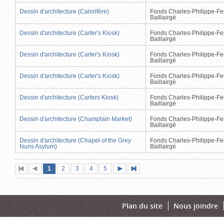
Dessin d'architecture (Calorifère)
Fonds Charles-Philippe-Fe
Baillairgé
Dessin d'architecture (Carter's Kiosk)
Fonds Charles-Philippe-Fe
Baillairgé
Dessin d'architecture (Carter's Kiosk)
Fonds Charles-Philippe-Fe
Baillairgé
Dessin d'architecture (Carter's Kiosk)
Fonds Charles-Philippe-Fe
Baillairgé
Dessin d'architecture (Carters Kiosk)
Fonds Charles-Philippe-Fe
Baillairgé
Dessin d'architecture (Champlain Market)
Fonds Charles-Philippe-Fe
Baillairgé
Dessin d'architecture (Chapel of the Grey
Fonds Charles-Philippe-Fe
Nuns Asylum)
Baillairgé
Page
(page
Page
Page
Page
Page
1
Première
2
Page
3
4
5
Page
Dernière
actuelle)
page
précédente
suivante
page
Plan du site
Nous joindre