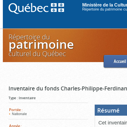
Ministère de la Cult
Répertoire du patrimoine c
Répertoire du
patrimoine
culturel du Québec
Accueil
Inventaire du fonds Charles-Philippe-Ferdinan
Type
:
Inventaire
Résumé
(Boi
Portée
:
ouve
Nationale
cliq
pou
Cet inventai
ferm
Année
: