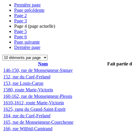
Première page
Page précédente
Page
2
Page
3
Page
4
(page actuelle)
Page
5
Page
6
Page suivante
Dernière page
Nom
Fait partie 
146-150, rue de Monseigneur-Signay
152, rue du Curé-Ferland
153, rue Louis-Caron
1580, route Marie-Victorin
160-162, rue de Monseigneur-Plessis
1610-1612, route Marie-Victorin
1625, rang du Grand-Saint-Esprit
164, rue du Curé-Ferland
165, rue de Monseigneur-Courchesne
166, rue Wilfrid-Camirand