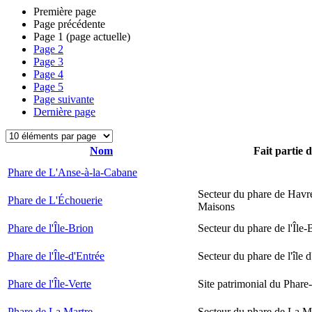
Première page
Page précédente
Page
1
(page actuelle)
Page
2
Page
3
Page
4
Page
5
Page suivante
Dernière page
Nom
Fait partie 
Phare de L'Anse-à-la-Cabane
Secteur du phare de Havr
Phare de L'Échouerie
Maisons
Phare de l'Île-Brion
Secteur du phare de l'Île-
Phare de l'Île-d'Entrée
Secteur du phare de l'île 
Phare de l'Île-Verte
Site patrimonial du Phare-
Phare de La Martre
Secteur du phare de La M