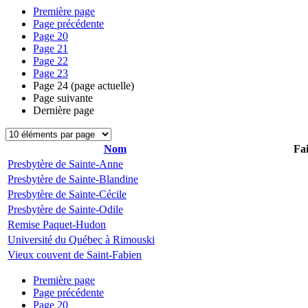
Première page
Page précédente
Page
20
Page
21
Page
22
Page
23
Page
24
(page actuelle)
Page suivante
Dernière page
Nom
Fai
Presbytère de Sainte-Anne
Presbytère de Sainte-Blandine
Presbytère de Sainte-Cécile
Presbytère de Sainte-Odile
Remise Paquet-Hudon
Université du Québec à Rimouski
Vieux couvent de Saint-Fabien
Première page
Page précédente
Page
20