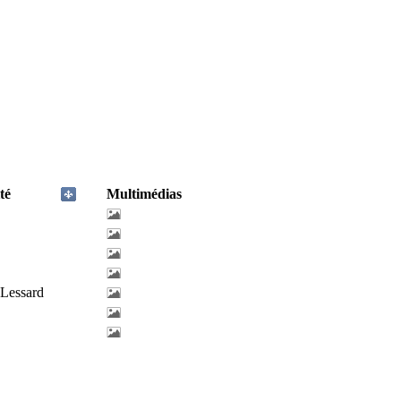
té
Multimédias
-Lessard