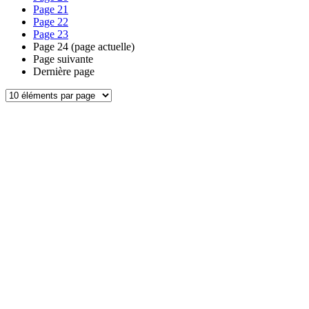
Page
21
Page
22
Page
23
Page
24
(page actuelle)
Page suivante
Dernière page