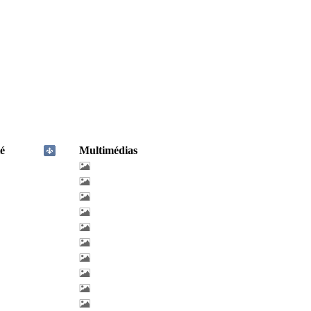
é
Multimédias