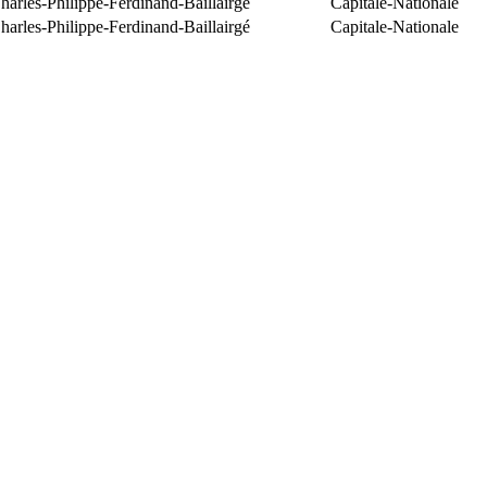
arles-Philippe-Ferdinand-Baillairgé
Capitale-Nationale
arles-Philippe-Ferdinand-Baillairgé
Capitale-Nationale