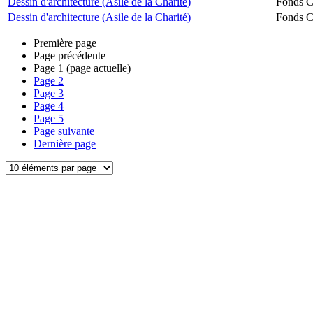
Dessin d'architecture (Asile de la Charité)
Fonds Ch
Dessin d'architecture (Asile de la Charité)
Fonds Ch
Première page
Page précédente
Page
1
(page actuelle)
Page
2
Page
3
Page
4
Page
5
Page suivante
Dernière page