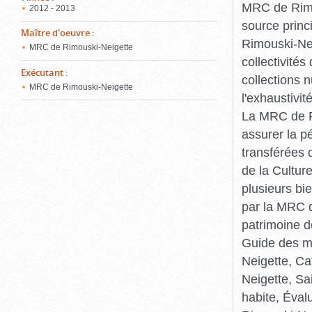
MRC de Rimou
2012 - 2013
source princ
Maître d'oeuvre
:
Rimouski-Nei
MRC de Rimouski-Neigette
collectivité
Exécutant
:
collections 
MRC de Rimouski-Neigette
l'exhaustivit
La MRC de Ri
assurer la p
transférées 
de la Cultur
plusieurs bi
par la MRC d
patrimoine d
Guide des ma
Neigette, C
Neigette, Sa
habite, Éval