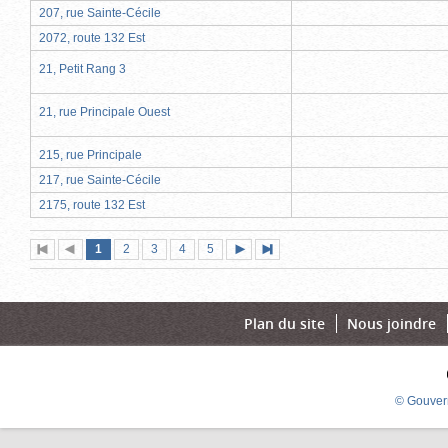
207, rue Sainte-Cécile
2072, route 132 Est
21, Petit Rang 3
21, rue Principale Ouest
215, rue Principale
217, rue Sainte-Cécile
2175, route 132 Est
Page
(page
Page
Page
Page
Page
1
Première
2
Page
3
4
5
Page
Dernière
actuelle)
page
précédente
suivante
page
Plan du site
Nous joindre
© Gouver