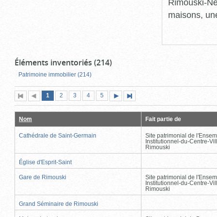
Rimouski-Nei
maisons, une
Éléments inventoriés (214)
Patrimoine immobilier (214)
Page
(page
Page
Page
Page
Page
1
Première
2
Page
3
4
5
Page
Dernière
actuelle)
page
précédente
suivante
page
Nom
Fait partie de
Cathédrale de Saint-Germain
Site patrimonial de l'Ensem
Institutionnel-du-Centre-Vil
Rimouski
Église d'Esprit-Saint
Gare de Rimouski
Site patrimonial de l'Ensem
Institutionnel-du-Centre-Vil
Rimouski
Grand Séminaire de Rimouski