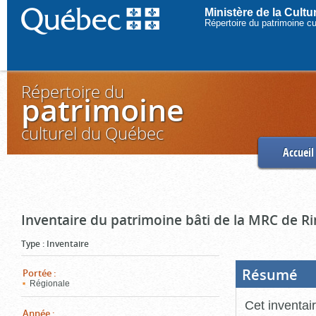
Ministère de la Cult
Répertoire du patrimoine c
Répertoire du
patrimoine
culturel du Québec
Accueil
Inventaire du patrimoine bâti de la MRC de R
Type
:
Inventaire
Résumé
(Boi
Portée
:
ouve
Régionale
cliq
pou
Cet inventai
ferm
Année
: