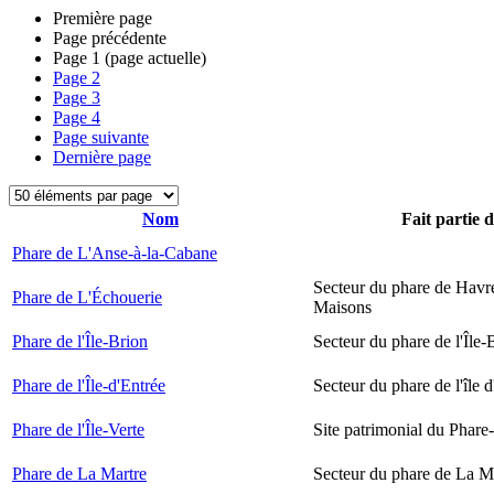
Première page
Page précédente
Page
1
(page actuelle)
Page
2
Page
3
Page
4
Page suivante
Dernière page
Nom
Fait partie 
Phare de L'Anse-à-la-Cabane
Secteur du phare de Havr
Phare de L'Échouerie
Maisons
Phare de l'Île-Brion
Secteur du phare de l'Île-
Phare de l'Île-d'Entrée
Secteur du phare de l'île 
Phare de l'Île-Verte
Site patrimonial du Phare-
Phare de La Martre
Secteur du phare de La M