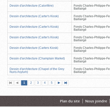
Dessin d'architecture (Calorifère)
Fonds Charles-Philippe-Fe
Baillairgé
Dessin d'architecture (Carter's Kiosk)
Fonds Charles-Philippe-Fe
Baillairgé
Dessin d'architecture (Carter's Kiosk)
Fonds Charles-Philippe-Fe
Baillairgé
Dessin d'architecture (Carter's Kiosk)
Fonds Charles-Philippe-Fe
Baillairgé
Dessin d'architecture (Carters Kiosk)
Fonds Charles-Philippe-Fe
Baillairgé
Dessin d'architecture (Champlain Market)
Fonds Charles-Philippe-Fe
Baillairgé
Dessin d'architecture (Chapel of the Grey
Fonds Charles-Philippe-Fe
Nuns Asylum)
Baillairgé
Page
(page
Page
Page
Page
Page
1
Première
2
Page
3
4
5
Page
Dernière
actuelle)
page
précédente
suivante
page
Plan du site
Nous joindre