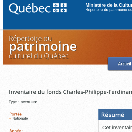
Ministère de la Cult
Répertoire du patrimoine c
Répertoire du
patrimoine
culturel du Québec
Accueil
Inventaire du fonds Charles-Philippe-Ferdinan
Type
:
Inventaire
Résumé
(Boi
Portée
:
ouve
Nationale
cliq
pou
Cet inventai
ferm
Année
: