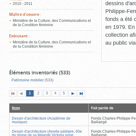
dessins d'ar
2010 - 2011
Philippe-Fer
Maître d'oeuvre
:
fonds a été c
Ministère de la Culture, des Communications et
de la Condition féminine
en 1979. En 
collection a
Exécutant
:
au public vi
Ministère de la Culture, des Communications et
de la Condition féminine
Éléments inventoriés (533)
Patrimoine mobilier (533)
Page
(page
Page
Page
Page
Page
1
Première
2
Page
3
4
5
Page
Dernière
actuelle)
page
précédente
suivante
page
Nom
Fait partie de
Dessin d'architecture (Académie de
Fonds Charles-Philippe-Fe
musique)
Baillairgé
Dessin d'architecture (Année jubilaire, 60e
Fonds Charles-Philippe-Fe
du règne de sa Majesté Victoria reine
Baillairgé