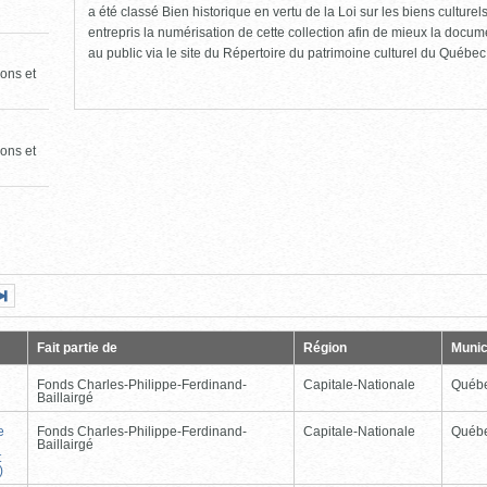
a été classé Bien historique en vertu de la Loi sur les biens culture
entrepris la numérisation de cette collection afin de mieux la docume
au public via le site du Répertoire du patrimoine culturel du Québec
ons et
ons et
Page
Dernière
nte
page
Fait partie de
Région
Munic
Fonds Charles-Philippe-Ferdinand-
Capitale-Nationale
Québ
Baillairgé
e
Fonds Charles-Philippe-Ferdinand-
Capitale-Nationale
Québ
Baillairgé
t
)