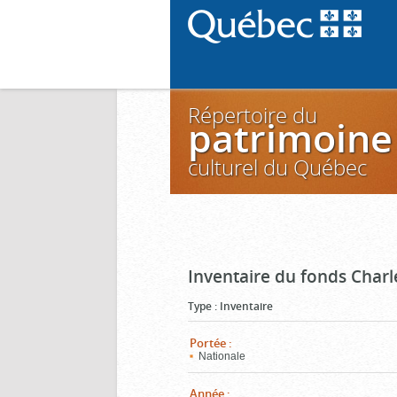
Répertoire du
patrimoine
culturel du Québec
Inventaire du fonds Charl
Type
:
Inventaire
Portée
:
Nationale
Année
: