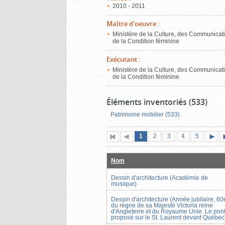
2010 - 2011
Maître d'oeuvre
:
Ministère de la Culture, des Communicati
de la Condition féminine
Exécutant
:
Ministère de la Culture, des Communicati
de la Condition féminine
Éléments inventoriés (533)
Patrimoine mobilier (533)
Page
(page
Page
Page
Page
Page
1
Première
2
Page
3
4
5
actuelle)
page
précédente
suiva
Nom
Dessin d'architecture (Académie de
musique)
Dessin d'architecture (Année jubilaire, 60
du règne de sa Majesté Victoria reine
d'Angleterre et du Royaume Unie. Le pon
proposé sur le St. Laurent devant Québec