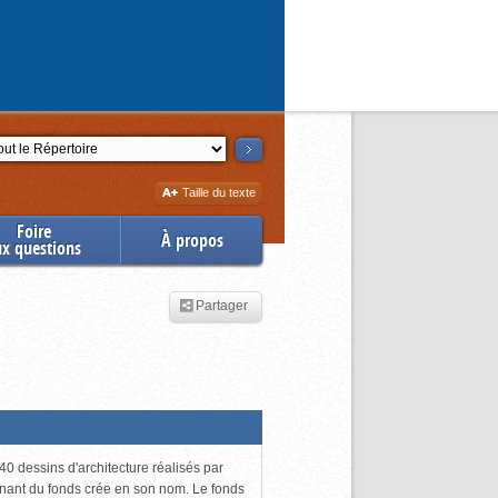
ction
Augmenter
Taille du texte
la
Foire
À propos
ux questions
Partager
0 dessins d'architecture réalisés par
enant du fonds crée en son nom. Le fonds