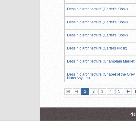
Dessin d'architecture (Carter's Kiosk)
Dessin d'architecture (Carter's Kiosk)
Dessin d'architecture (Carter's Kiosk)
Dessin d'architecture (Carters Kiosk)
Dessin d'architecture (Champlain Market)
Dessin d'architecture (Chapel of the Grey
Nuns Asylum)
Page
(page
Page
Page
Page
Page
1
Première
2
Page
3
4
5
actuelle)
page
précédente
suiva
Pla