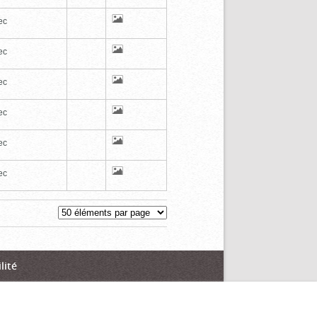
ec
ec
ec
ec
ec
ec
lité