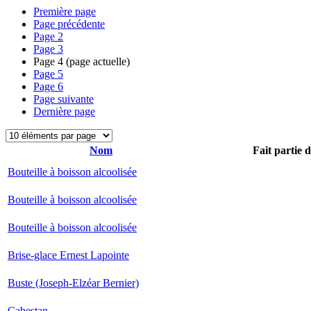
Première page
Page précédente
Page
2
Page
3
Page
4
(page actuelle)
Page
5
Page
6
Page suivante
Dernière page
Nom
Fait partie 
Bouteille à boisson alcoolisée
Bouteille à boisson alcoolisée
Bouteille à boisson alcoolisée
Brise-glace Ernest Lapointe
Buste (Joseph-Elzéar Bernier)
Cabestan