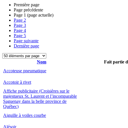
Première page
Page précédente
Page
1
(page actuelle)
Page
2
Page
3
Page
4
Page
5
Page suivante
Dernière page
Nom
Fait partie 
Accoteuse pneumatique
Accotoir à rivet
Affiche publicitaire (Croisières sur le
majestueux St. Laurent et l’incomparable
Saguenay dans la belle province de
Québec)
Aiguille à voiles courbe
Alésoir