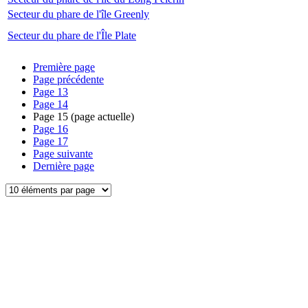
Secteur du phare de l'île Greenly
Secteur du phare de l'Île Plate
Première page
Page précédente
Page
13
Page
14
Page
15
(page actuelle)
Page
16
Page
17
Page suivante
Dernière page