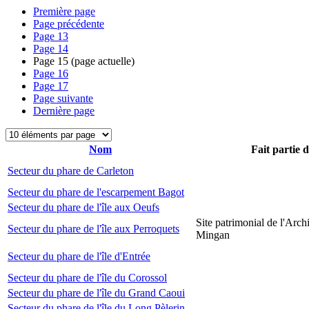
Première page
Page précédente
Page
13
Page
14
Page
15
(page actuelle)
Page
16
Page
17
Page suivante
Dernière page
Nom
Fait partie 
Secteur du phare de Carleton
Secteur du phare de l'escarpement Bagot
Secteur du phare de l'île aux Oeufs
Site patrimonial de l'Arch
Secteur du phare de l'île aux Perroquets
Mingan
Secteur du phare de l'île d'Entrée
Secteur du phare de l'île du Corossol
Secteur du phare de l'île du Grand Caoui
Secteur du phare de l'île du Long Pèlerin