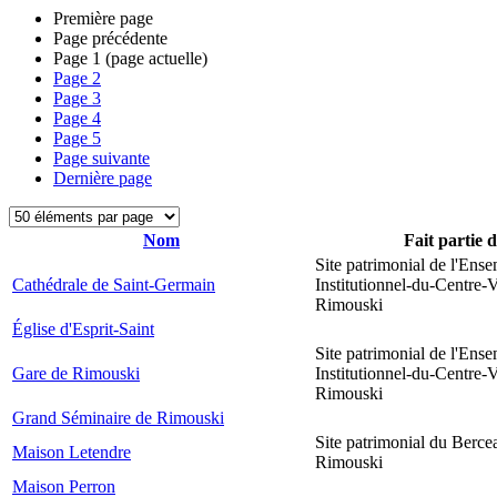
Première page
Page précédente
Page
1
(page actuelle)
Page
2
Page
3
Page
4
Page
5
Page suivante
Dernière page
Nom
Fait partie 
Site patrimonial de l'Ens
Cathédrale de Saint-Germain
Institutionnel-du-Centre-V
Rimouski
Église d'Esprit-Saint
Site patrimonial de l'Ens
Gare de Rimouski
Institutionnel-du-Centre-V
Rimouski
Grand Séminaire de Rimouski
Site patrimonial du Berce
Maison Letendre
Rimouski
Maison Perron