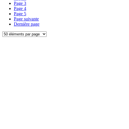
Page
3
Page
4
Page
5
Page suivante
Dernière page